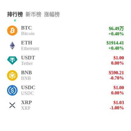
排行榜
新币榜
涨幅榜
BTC
$6.49万
Bitcoin
+0.40%
ETH
$1914.41
+0.40%
Ethereum
USDT
$1.00
0.00%
Tether
BNB
$590.21
-0.70%
BNB
USDC
$1.00
0.00%
USDC
XRP
$1.03
-1.00%
XRP
SOL
$73.51
+0.30%
Solana