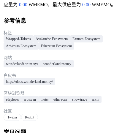
应量为
0.00
WMEMO，最大供应量为
0.00
WMEMO。
参考信息
标签
Wrapped-Tokens
Avalanche Ecosystem
Fantom Ecosystem
Arbitrum Ecosystem
Ethereum Ecosystem
网站
wonderlandforum.xyz
wonderland.money
白皮书
https://docs.wonderland.money/
区块浏览器
ethplorer
arbiscan
meter
etherscan
snowtrace
arkm
社区
Twitter
Reddit
常见问题