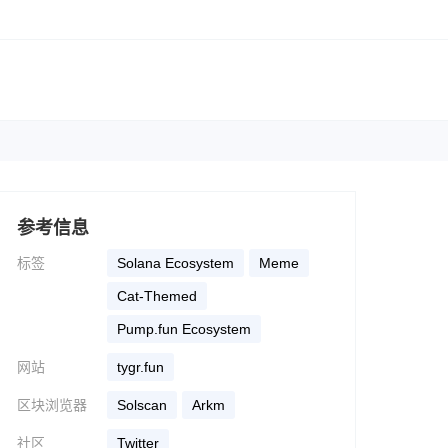
参考信息
标签
Solana Ecosystem
Meme
Cat-Themed
Pump.fun Ecosystem
网站
tygr.fun
区块浏览器
solscan
arkm
社区
Twitter