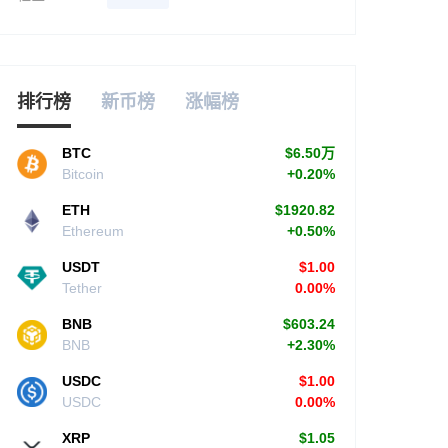
排行榜
新币榜
涨幅榜
BTC
$6.50万
Bitcoin
+0.20%
ETH
$1920.82
Ethereum
+0.50%
USDT
$1.00
Tether
0.00%
BNB
$603.24
BNB
+2.30%
USDC
$1.00
USDC
0.00%
XRP
$1.05