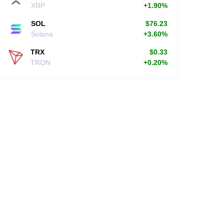
XRP
+1.90%
SOL
$76.23
Solana
+3.60%
TRX
$0.33
TRON
+0.20%