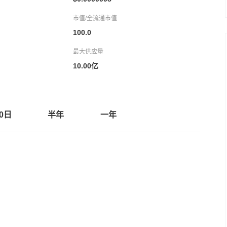
市值/全流通市值
100.0
最大供应量
10.00亿
30日
半年
一年