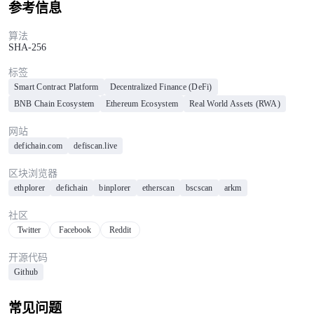
参考信息
算法
SHA-256
标签
Smart Contract Platform
Decentralized Finance (DeFi)
BNB Chain Ecosystem
Ethereum Ecosystem
Real World Assets (RWA)
网站
defichain.com
defiscan.live
区块浏览器
ethplorer
defichain
binplorer
etherscan
bscscan
arkm
社区
Twitter
Facebook
Reddit
开源代码
Github
常见问题