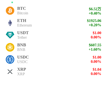
BTC
$6.52万
Bitcoin
+0.40%
ETH
$1925.06
+0.20%
Ethereum
USDT
$1.00
0.00%
Tether
BNB
$607.55
+1.60%
BNB
USDC
$1.00
0.00%
USDC
XRP
$1.04
0.00%
XRP
SOL
$77.13
+1.80%
Solana
TRX
$0.33
+0.40%
TRON