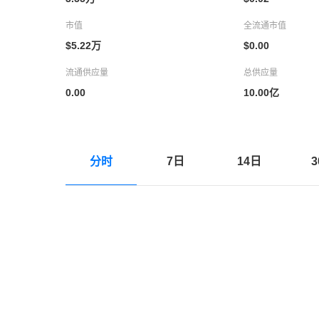
市值
全流通市值
$5.22万
$0.00
流通供应量
总供应量
0.00
10.00亿
分时
7日
14日