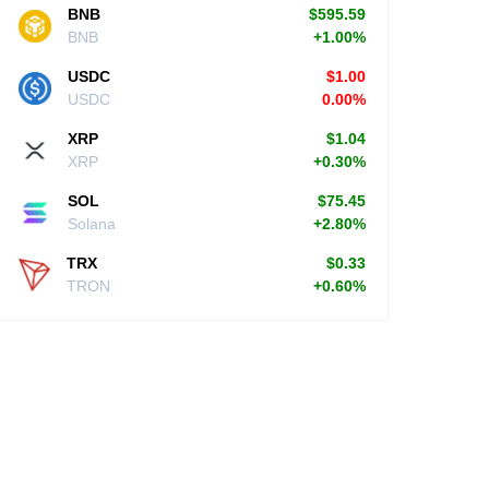
BNB
$595.59
BNB
+1.00%
USDC
$1.00
USDC
0.00%
XRP
$1.04
XRP
+0.30%
SOL
$75.45
Solana
+2.80%
TRX
$0.33
TRON
+0.60%