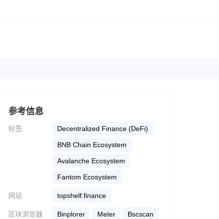
参考信息
标签
Decentralized Finance (DeFi)
BNB Chain Ecosystem
Avalanche Ecosystem
Fantom Ecosystem
网站
topshelf.finance
区块浏览器
binplorer
meter
bscscan