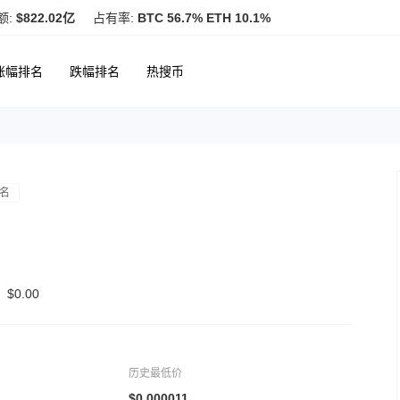
额:
$822.02亿
占有率:
BTC 56.7% ETH 10.1%
涨幅排名
跌幅排名
热搜币
名
$0.00
历史最低价
$0.000011