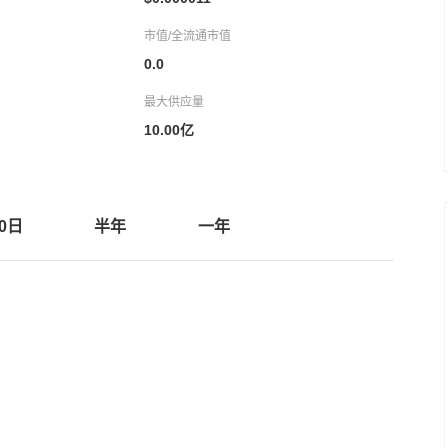
市值/全流通市值
0.0
最大供应量
10.00亿
30日
半年
一年