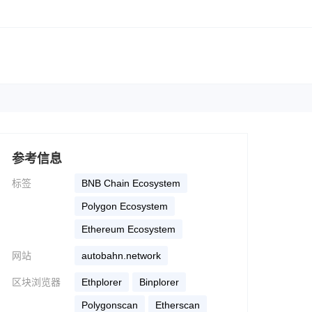
参考信息
标签
BNB Chain Ecosystem
Polygon Ecosystem
Ethereum Ecosystem
网站
autobahn.network
区块浏览器
ethplorer
binplorer
polygonscan
etherscan