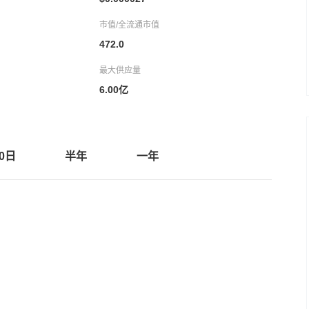
市值/全流通市值
472.0
最大供应量
6.00亿
30日
半年
一年