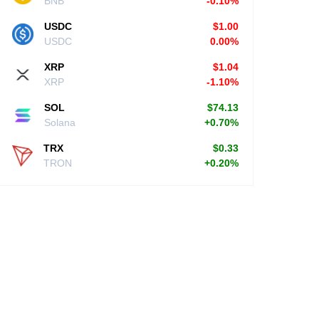
BNB
-0.10%
USDC
$1.00
USDC
0.00%
XRP
$1.04
XRP
-1.10%
SOL
$74.13
Solana
+0.70%
TRX
$0.33
TRON
+0.20%