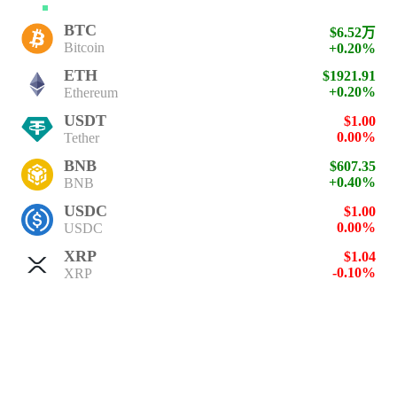
BTC
$6.52万
Bitcoin
+0.20%
ETH
$1921.91
+0.20%
Ethereum
USDT
$1.00
0.00%
Tether
BNB
$607.35
+0.40%
BNB
USDC
$1.00
0.00%
USDC
XRP
$1.04
-0.10%
XRP
SOL
$77.26
+1.00%
Solana
TRX
$0.33
+0.40%
TRON