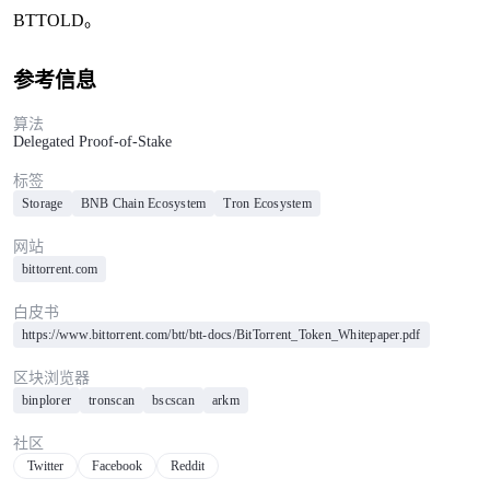
BTTOLD。
参考信息
算法
Delegated Proof-of-Stake
标签
Storage
BNB Chain Ecosystem
Tron Ecosystem
网站
bittorrent.com
白皮书
https://www.bittorrent.com/btt/btt-docs/BitTorrent_Token_Whitepaper.pdf
区块浏览器
binplorer
tronscan
bscscan
arkm
社区
Twitter
Facebook
Reddit