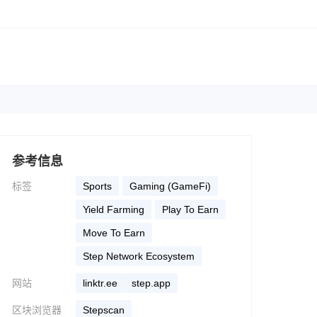
参考信息
标签
Sports
Gaming (GameFi)
Yield Farming
Play To Earn
Move To Earn
Step Network Ecosystem
网站
linktr.ee
step.app
区块浏览器
stepscan