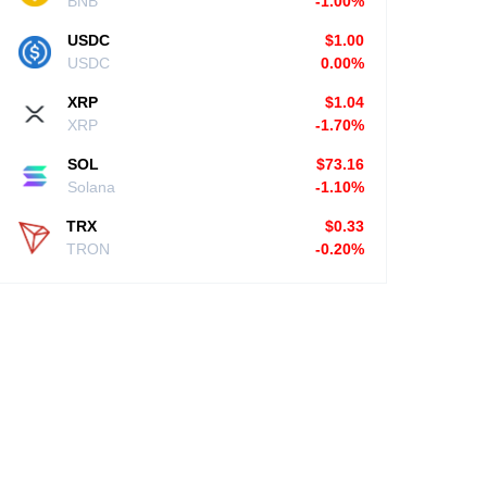
BNB
-1.00%
USDC
$1.00
USDC
0.00%
XRP
$1.04
XRP
-1.70%
SOL
$73.16
Solana
-1.10%
TRX
$0.33
TRON
-0.20%