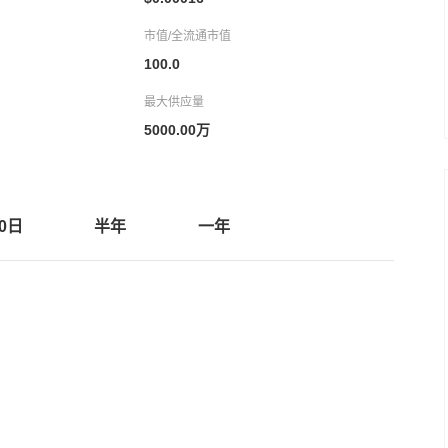
市值/全流通市值
100.0
最大供应量
5000.00万
30日
半年
一年