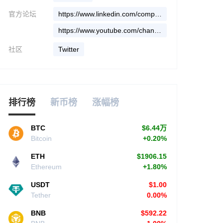
官方论坛
https://www.linkedin.com/company/step-app-fi/
https://www.youtube.com/channel/UCVyuOsluKjqPqJV3VfDKHvw/featured
社区
Twitter
排行榜
新币榜
涨幅榜
BTC
$6.44万
Bitcoin
+0.20%
ETH
$1906.15
Ethereum
+1.80%
USDT
$1.00
Tether
0.00%
BNB
$592.22