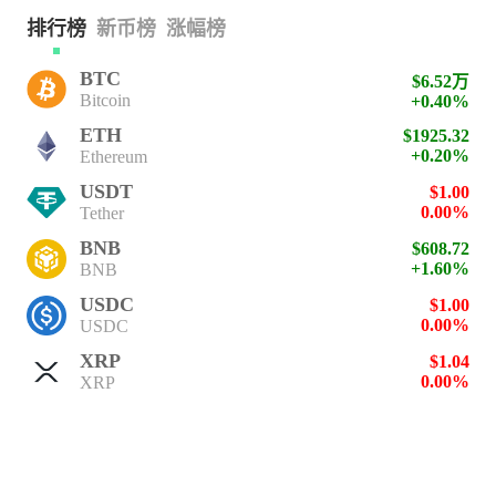
排行榜
新币榜
涨幅榜
BTC
$6.52万
Bitcoin
+0.40%
ETH
$1925.32
+0.20%
Ethereum
USDT
$1.00
0.00%
Tether
BNB
$608.72
+1.60%
BNB
USDC
$1.00
0.00%
USDC
XRP
$1.04
0.00%
XRP
SOL
$76.85
+1.80%
Solana
TRX
$0.33
+0.40%
TRON