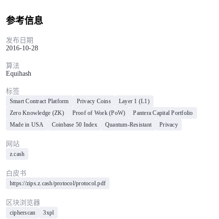
参考信息
发布日期
2016-10-28
算法
Equihash
标签
Smart Contract Platform
Privacy Coins
Layer 1 (L1)
Zero Knowledge (ZK)
Proof of Work (PoW)
Pantera Capital Portfolio
Made in USA
Coinbase 50 Index
Quantum-Resistant
Privacy
网站
z.cash
白皮书
https://zips.z.cash/protocol/protocol.pdf
区块浏览器
cipherscan
3xpl