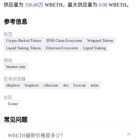
供应量为
336.60万
WBETH，最大供应量为
0.00
WBETH。
参考信息
标签
Crypto-Backed Tokens
BNB Chain Ecosystem
Wrapped-Tokens
Liquid Staking Tokens
Ethereum Ecosystem
Liquid Staking
网站
binance.com
区块浏览器
ethplorer
binplorer
etherscan
dex
bscscan
arkm
社区
Twitter
常见问题
WBETH最新价格是多少？