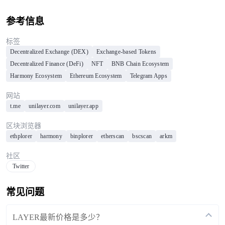
参考信息
标签
Decentralized Exchange (DEX)
Exchange-based Tokens
Decentralized Finance (DeFi)
NFT
BNB Chain Ecosystem
Harmony Ecosystem
Ethereum Ecosystem
Telegram Apps
网站
t.me
unilayer.com
unilayer.app
区块浏览器
ethplorer
harmony
binplorer
etherscan
bscscan
arkm
社区
Twitter
常见问题
LAYER最新价格是多少？