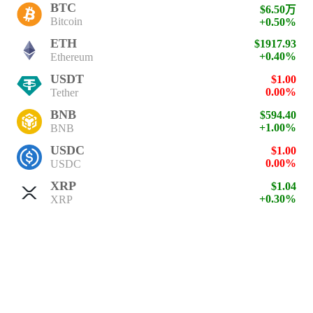
BTC
$6.50万
Bitcoin
+0.50%
ETH
$1917.93
+0.40%
Ethereum
USDT
$1.00
0.00%
Tether
BNB
$594.40
+1.00%
BNB
USDC
$1.00
0.00%
USDC
XRP
$1.04
+0.30%
XRP
SOL
$74.89
+2.30%
Solana
TRX
$0.33
+0.30%
TRON