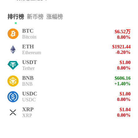
排行榜
新币榜
涨幅榜
BTC
$6.52万
Bitcoin
0.00%
ETH
$1921.44
-0.20%
Ethereum
USDT
$1.00
0.00%
Tether
BNB
$606.16
+1.40%
BNB
USDC
$1.00
0.00%
USDC
XRP
$1.04
0.00%
XRP
SOL
$76.57
+1.10%
Solana