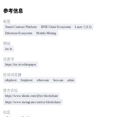
参考信息
标签
Smart Contract Platform
BNB Chain Ecosystem
Layer 1 (L1)
Ethereum Ecosystem
Mobile Mining
网站
ice.io
白皮书
https://ice.io/whitepaper
区块浏览器
ethplorer
binplorer
etherscan
bscscan
arkm
官方论坛
https://www.tiktok.com/@ice.blockchain
https://www.instagram.com/ice.blockchain/
社区