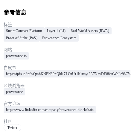
参考信息
标签
Smart Contract Platform
Layer 1 (L1)
Real World Assets (RWA)
Proof of Stake (PoS)
Provenance Ecosystem
网站
provenance.io
白皮书
https://ipfs.io/ipfs/QmbKNEbR9nQbK7LCuUr1Kitmyt2A7NcvDE88enWqLr98CW
区块浏览器
provenance
官方论坛
https://www.linkedin.com/company/provenance-blockchain
社区
Twitter