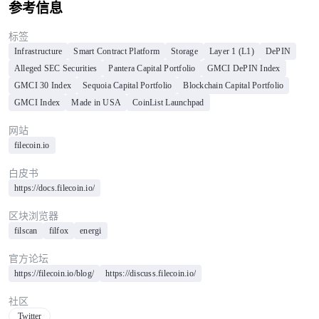
参考信息
标签
Infrastructure
Smart Contract Platform
Storage
Layer 1 (L1)
DePIN
Alleged SEC Securities
Pantera Capital Portfolio
GMCI DePIN Index
GMCI 30 Index
Sequoia Capital Portfolio
Blockchain Capital Portfolio
GMCI Index
Made in USA
CoinList Launchpad
网站
filecoin.io
白皮书
https://docs.filecoin.io/
区块浏览器
filscan
filfox
energi
官方论坛
https://filecoin.io/blog/
https://discuss.filecoin.io/
社区
Twitter