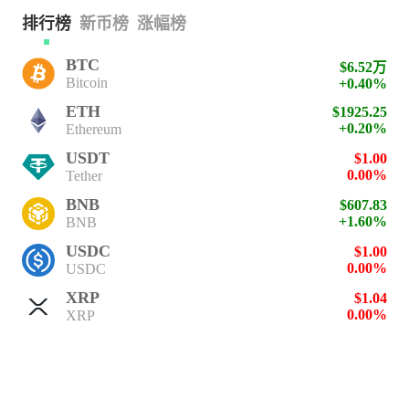
排行榜
新币榜
涨幅榜
BTC
$6.52万
Bitcoin
+0.40%
ETH
$1925.25
+0.20%
Ethereum
USDT
$1.00
0.00%
Tether
BNB
$607.83
+1.60%
BNB
USDC
$1.00
0.00%
USDC
XRP
$1.04
0.00%
XRP
SOL
$77.08
+1.80%
Solana
TRX
$0.33
+0.40%
TRON