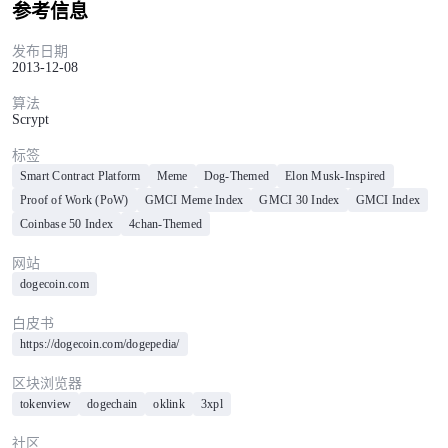
参考信息
发布日期
2013-12-08
算法
Scrypt
标签
Smart Contract Platform
Meme
Dog-Themed
Elon Musk-Inspired
Proof of Work (PoW)
GMCI Meme Index
GMCI 30 Index
GMCI Index
Coinbase 50 Index
4chan-Themed
网站
dogecoin.com
白皮书
https://dogecoin.com/dogepedia/
区块浏览器
tokenview
dogechain
oklink
3xpl
社区